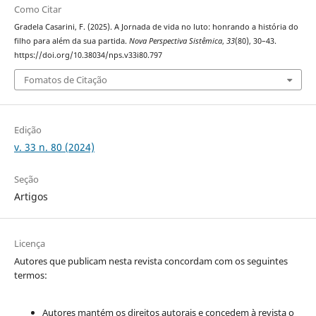
Como Citar
Gradela Casarini, F. (2025). A Jornada de vida no luto: honrando a história do
filho para além da sua partida.
Nova Perspectiva Sistêmica
,
33
(80), 30–43.
https://doi.org/10.38034/nps.v33i80.797
Fomatos de Citação
Edição
v. 33 n. 80 (2024)
Seção
Artigos
Licença
Autores que publicam nesta revista concordam com os seguintes
termos:
Autores mantém os direitos autorais e concedem à revista o