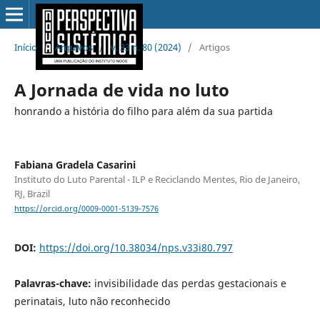
Início
/
Arquivos
/
v. 33 n. 80 (2024)
/
Artigos
A Jornada de vida no luto
honrando a história do filho para além da sua partida
Fabiana Gradela Casarini
Instituto do Luto Parental - ILP e Reciclando Mentes, Rio de Janeiro,
RJ, Brazil
https://orcid.org/0009-0001-5139-7576
DOI:
https://doi.org/10.38034/nps.v33i80.797
Palavras-chave:
invisibilidade das perdas gestacionais e
perinatais, luto não reconhecido