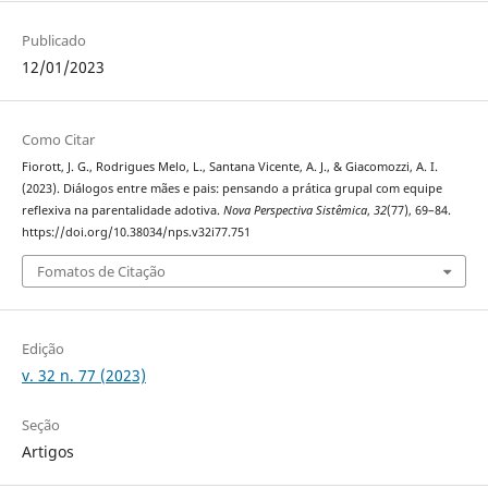
Publicado
12/01/2023
Como Citar
Fiorott, J. G., Rodrigues Melo, L., Santana Vicente, A. J., & Giacomozzi, A. I.
(2023). Diálogos entre mães e pais: pensando a prática grupal com equipe
reflexiva na parentalidade adotiva.
Nova Perspectiva Sistêmica
,
32
(77), 69–84.
https://doi.org/10.38034/nps.v32i77.751
Fomatos de Citação
Edição
v. 32 n. 77 (2023)
Seção
Artigos