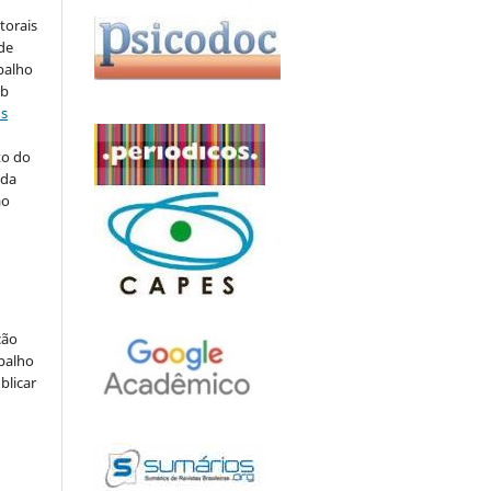
torais
 de
balho
ob
ns
to do
 da
ão
ção
abalho
blicar