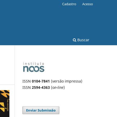
Cadastro
Acesso
Buscar
ISSN
0104-7841
(versão impressa)
ISSN
2594-4363
(o
n-line
)
Enviar Submissão