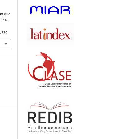
uem que
, 116–
w/639
: