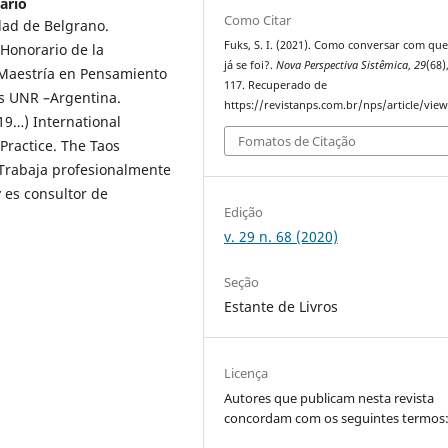
ario
Como Citar
idad de Belgrano.
Fuks, S. I. (2021). Como conversar com q
 Honorario de la
já se foi?.
Nova Perspectiva Sistêmica
,
29
(68)
a Maestría en Pensamiento
117. Recuperado de
os UNR –Argentina.
https://revistanps.com.br/nps/article/vie
19…) International
Fomatos de Citação
Practice. The Taos
 Trabaja profesionalmente
 es consultor de
Edição
v. 29 n. 68 (2020)
Seção
Estante de Livros
Licença
Autores que publicam nesta revista
concordam com os seguintes termos