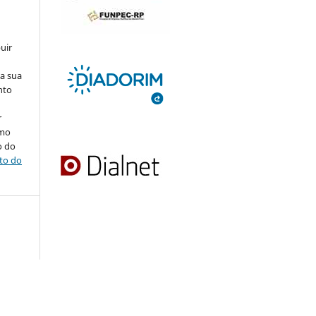
uir
na sua
nto
r
omo
o do
ito do