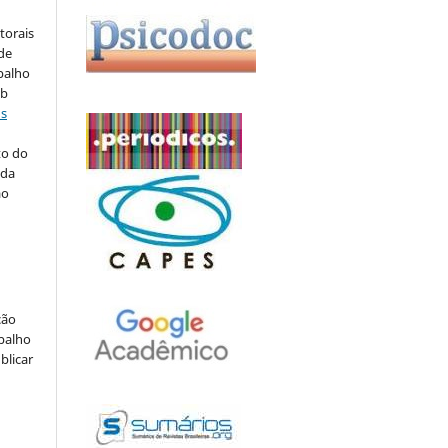
torais
 de
balho
ob
ns
to do
 da
ão
ção
abalho
blicar