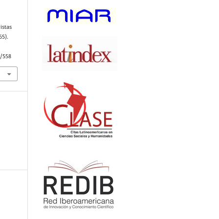
istas
65).
w/558
: