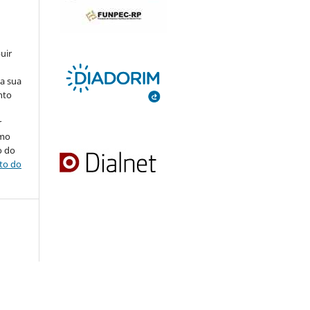
uir
na sua
nto
r
omo
o do
ito do