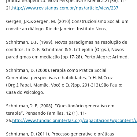
pratica terapêutica. Nova Perspectiva Sistêmica,21(56), 11-
21.
http://www.revistanps.com.br/nps/article/view/237
Gergen, J.K.&Gergen, M. (2010).Construcionismo Social: um
convite ao diálogo. Rio de Janeiro: Instituto Noos.
Schnitman, D.F. (1999). Novos paradigmas na resolução de
conflitos. In D. F. Schnitman & S. Littlejohn (Orgs.), Novos
paradigmas em mediação (pp 17-28). Porto Alegre: Artmed.
Schnitman, D. (2000).Terapia como Prática Social
Generativa: perspectivas e habilidades. InH. M.Cruz
(Org.),Papai, Mamãe, Você e Eu?(pp. 291-313).São Paulo:
Casa do Psicólogo.
Schnitman,D. F. (2008). “Questionário generativo em
terapia”. Pensando Familias, 12 (1), 11-
26.
http://www.fundacioninterfas.org/capacitacion/wpcontent/
Schnitman, D. (2011). Processo generative e práticas